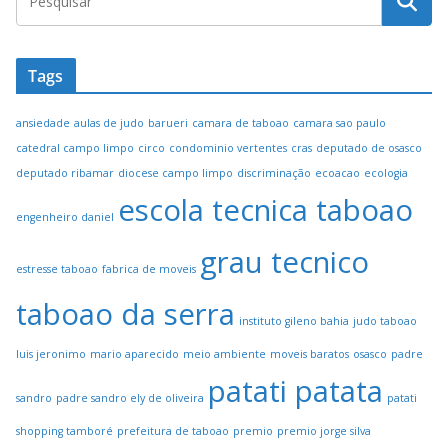
Tags
ansiedade
aulas de judo
barueri
camara de taboao
camara sao paulo
catedral campo limpo
circo
condominio vertentes
cras
deputado de osasco
deputado ribamar
diocese campo limpo
discriminação
ecoacao
ecologia
escola tecnica taboao
engenheiro daniel
grau tecnico
estresse taboao
fabrica de moveis
taboao da serra
instituto gileno bahia
judo taboao
luis jeronimo
mario aparecido
meio ambiente
moveis baratos
osasco
padre
patati patata
sandro
padre sandro ely de oliveira
patati
shopping tamboré
prefeitura de taboao
premio
premio jorge silva