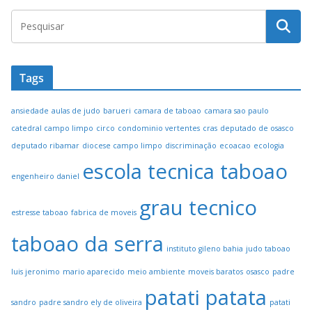
Tags
ansiedade
aulas de judo
barueri
camara de taboao
camara sao paulo
catedral campo limpo
circo
condominio vertentes
cras
deputado de osasco
deputado ribamar
diocese campo limpo
discriminação
ecoacao
ecologia
escola tecnica taboao
engenheiro daniel
grau tecnico
estresse taboao
fabrica de moveis
taboao da serra
instituto gileno bahia
judo taboao
luis jeronimo
mario aparecido
meio ambiente
moveis baratos
osasco
padre
patati patata
sandro
padre sandro ely de oliveira
patati