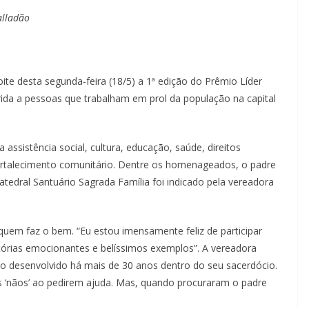
alladão
e desta segunda-feira (18/5) a 1ª edição do Prêmio Líder
erida a pessoas que trabalham em prol da população na capital
assistência social, cultura, educação, saúde, direitos
rtalecimento comunitário. Dentre os homenageados, o padre
atedral Santuário Sagrada Família foi indicado pela vereadora
uem faz o bem. “Eu estou imensamente feliz de participar
stórias emocionantes e belíssimos exemplos”. A vereadora
ho desenvolvido há mais de 30 anos dentro do seu sacerdócio.
 ‘nãos’ ao pedirem ajuda. Mas, quando procuraram o padre