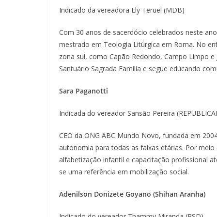
Indicado da vereadora Ely Teruel (MDB)
Com 30 anos de sacerdócio celebrados neste ano d
mestrado em Teologia Litúrgica em Roma. No enta
zona sul, como Capão Redondo, Campo Limpo e Ja
Santuário Sagrada Família e segue educando comu
Sara Paganotti
Indicada do vereador Sansão Pereira (REPUBLIC
CEO da ONG ABC Mundo Novo, fundada em 2004, Sa
autonomia para todas as faixas etárias. Por meio 
alfabetização infantil e capacitação profissional a
se uma referência em mobilização social.
Adenilson Donizete Goyano (Shihan Aranha)
Indicado do vereador Thammy Miranda (PSD)