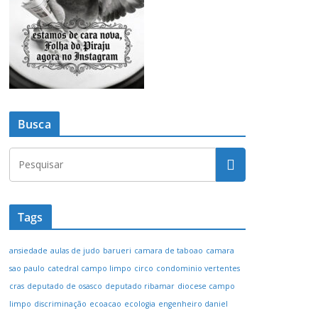
Busca
Tags
ansiedade
aulas de judo
barueri
camara de taboao
camara
sao paulo
catedral campo limpo
circo
condominio vertentes
cras
deputado de osasco
deputado ribamar
diocese campo
limpo
discriminação
ecoacao
ecologia
engenheiro daniel