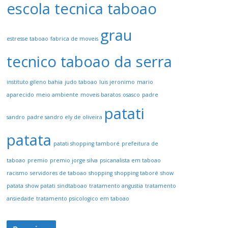
escola tecnica taboao
grau
estresse taboao
fabrica de moveis
tecnico taboao da serra
instituto gileno bahia
judo taboao
luis jeronimo
mario
aparecido
meio ambiente
moveis baratos
osasco
padre
patati
sandro
padre sandro ely de oliveira
patata
patati shopping tamboré
prefeitura de
taboao
premio
premio jorge silva
psicanalista em taboao
racismo
servidores de taboao
shopping
shopping taboré
show
patata
show patati
sindtaboao
tratamento angustia
tratamento
ansiedade
tratamento psicologico em taboao