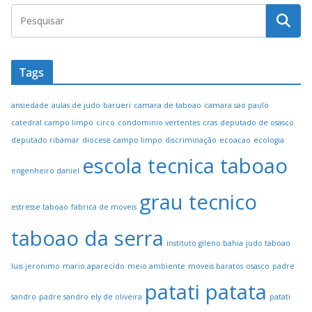
Tags
ansiedade
aulas de judo
barueri
camara de taboao
camara sao paulo
catedral campo limpo
circo
condominio vertentes
cras
deputado de osasco
deputado ribamar
diocese campo limpo
discriminação
ecoacao
ecologia
escola tecnica taboao
engenheiro daniel
grau tecnico
estresse taboao
fabrica de moveis
taboao da serra
instituto gileno bahia
judo taboao
luis jeronimo
mario aparecido
meio ambiente
moveis baratos
osasco
padre
patati patata
sandro
padre sandro ely de oliveira
patati