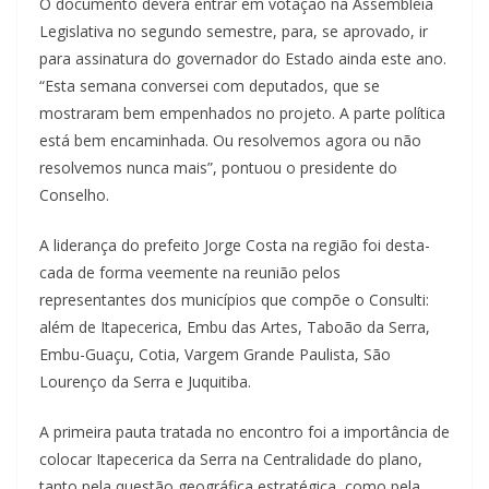
O documento deverá entrar em votação na Assembleia
Legislativa no segundo se­mestre, para, se aprovado, ir
para assinatura do governa­dor do Estado ainda este ano.
“Esta semana conversei com deputados, que se
mostraram bem empenhados no projeto. A parte política
está bem en­caminhada. Ou resolvemos agora ou não
resolvemos nun­ca mais”, pontuou o presiden­te do
Conselho.
A liderança do prefeito Jor­ge Costa na região foi desta­
cada de forma veemente na reunião pelos
representantes dos municípios que compõe o Consulti:
além de Itapece­rica, Embu das Artes, Taboão da Serra,
Embu-Guaçu, Cotia, Vargem Grande Paulista, São
Lourenço da Serra e Juquiti­ba.
A primeira pauta tratada no encontro foi a importância de
colocar Itapecerica da Ser­ra na Centralidade do plano,
tanto pela questão geográfica estratégica, como pela