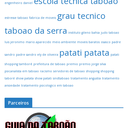
escola tecnica taboao
engenheiro daniel
grau tecnico
estresse taboao
fabrica de moveis
taboao da serra
instituto gileno bahia
judo taboao
luis jeronimo
mario aparecido
meio ambiente
moveis baratos
osasco
padre
patati patata
sandro
padre sandro ely de oliveira
patati
shopping tamboré
prefeitura de taboao
premio
premio jorge silva
psicanalista em taboao
racismo
servidores de taboao
shopping
shopping
taboré
show patata
show patati
sindtaboao
tratamento angustia
tratamento
ansiedade
tratamento psicologico em taboao
Parceiros