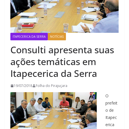
ITAPECERICA DA SERRA
NOTÍCIAS
Consulti apresenta suas
ações temáticas em
Itapecerica da Serra
19/07/2018
Folha do Pirajuçara
O
prefeit
o de
Itapec
erica