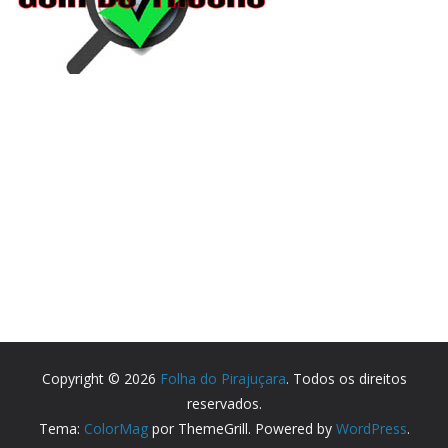
Copyright © 2026
Folha do Pirajuçara
. Todos os direitos
reservados.
Tema:
ColorMag
por ThemeGrill. Powered by
WordPress
.