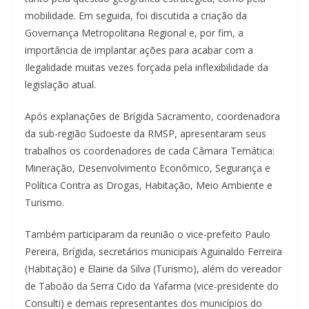
mobi­lidade. Em seguida, foi discu­tida a criação da
Governança Metropolitana Regional e, por fim, a
importância de implan­tar ações para acabar com a
Ilegalidade muitas vezes for­çada pela inflexibilidade da
legislação atual.
Após explanações de Brígi­da Sacramento, coordena­dora
da sub-região Sudoeste da RMSP, apresentaram seus
trabalhos os coordenadores de cada Câmara Temática:
Mine­ração, Desenvolvimento Eco­nômico, Segurança e
Política Contra as Drogas, Habitação, Meio Ambiente e
Turismo.
Também participaram da reu­nião o vice-prefeito Paulo
Pereira, Brígida, secretários municipais Aguinaldo Ferrei­ra
(Habitação) e Elaine da Sil­va (Turismo), além do verea­dor
de Taboão da Serra Cido da Yafarma (vice-presidente do
Consulti) e demais repre­sentantes dos municípios do