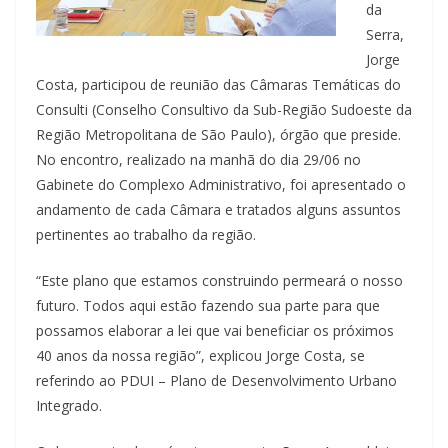
da
Serra,
Jorge
Cos­ta, participou de reunião das Câmaras Temáticas do
Con­sulti (Conselho Consultivo da Sub-Região Sudoeste da
Região Metropolitana de São Paulo), órgão que preside.
No encontro, realizado na manhã do dia 29/06 no
Gabinete do Complexo Administrativo, foi apresentado o
andamento de cada Câmara e tratados alguns assuntos
pertinentes ao traba­lho da região.
“Este plano que estamos cons­truindo permeará o nosso
fu­turo. Todos aqui estão fazendo sua parte para que
possamos elaborar a lei que vai benefi­ciar os próximos
40 anos da nossa região”, explicou Jorge Costa, se
referindo ao PDUI – Plano de Desenvolvimento Urbano
Integrado.