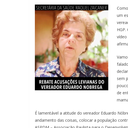
Como 
um es
verea
HGP. 
vídeo
afirm
Vamos
falad
declar
sem p
pouco
de en
mama
É lamentável a atitude do vereador Eduardo Nóbre
andamento das coisas, colocar a população contra
ASPDM – Associação Paulista para o Desenvolvim