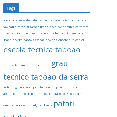
Tags
ansiedade
aulas de judo
barueri
camara de taboao
camara
sao paulo
catedral campo limpo
circo
condominio vertentes
cras
deputado de osasco
deputado ribamar
diocese campo
limpo
discriminação
ecoacao
ecologia
engenheiro daniel
escola tecnica taboao
grau
estresse taboao
fabrica de moveis
tecnico taboao da serra
instituto gileno bahia
judo taboao
luis jeronimo
mario
aparecido
meio ambiente
moveis baratos
osasco
padre
patati
sandro
padre sandro ely de oliveira