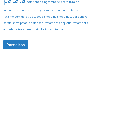
patata
patati shopping tamboré
prefeitura de
taboao
premio
premio jorge silva
psicanalista em taboao
racismo
servidores de taboao
shopping
shopping taboré
show
patata
show patati
sindtaboao
tratamento angustia
tratamento
ansiedade
tratamento psicologico em taboao
Parceiros