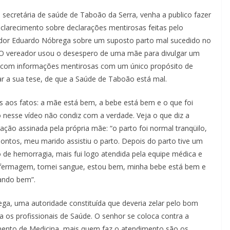
secretária de saúde de Taboão da Serra, venha a publico fazer
clarecimento sobre declarações mentirosas feitas pelo
dor Eduardo Nóbrega sobre um suposto parto mal sucedido no
O vereador usou o desespero de uma mãe para divulgar um
 com informações mentirosas com um único propósito de
ar a sua tese, de que a Saúde de Taboão está mal.
 aos fatos: a mãe está bem, a bebe está bem e o que foi
o nesse vídeo não condiz com a verdade. Veja o que diz a
ação assinada pela própria mãe: “o parto foi normal tranqüilo,
ontos, meu marido assistiu o parto. Depois do parto tive um
 de hemorragia, mais fui logo atendida pela equipe médica e
fermagem, tomei sangue, estou bem, minha bebe está bem e
ndo bem”.
ga, uma autoridade constituída que deveria zelar pelo bom
 os profissionais de Saúde. O senhor se coloca contra a
ento de Medicina, mais quem faz o atendimento são os