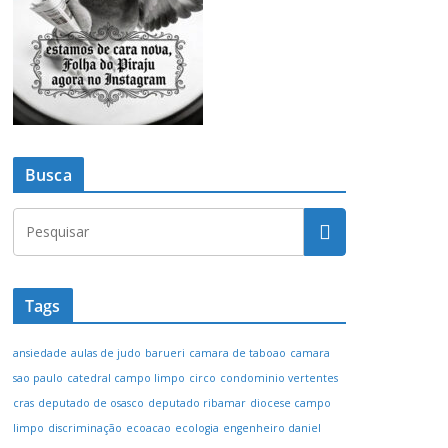
Busca
Tags
ansiedade
aulas de judo
barueri
camara de taboao
camara
sao paulo
catedral campo limpo
circo
condominio vertentes
cras
deputado de osasco
deputado ribamar
diocese campo
limpo
discriminação
ecoacao
ecologia
engenheiro daniel