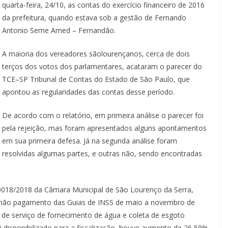
quarta-feira, 24/10, as contas do exercício financeiro de 2016
da prefeitura, quando estava sob a gestão de Fernando
Antonio Seme Amed – Fernandão.
A maioria dos vereadores sãolourençanos, cerca de dois
terços dos votos dos parlamentares, acataram o parecer do
TCE–SP Tribunal de Contas do Estado de São Paulo, que
apontou as regularidades das contas desse período.
De acordo com o relatório, em primeira análise o parecer foi
pela rejeição, mas foram apresentados alguns apontamentos
em sua primeira defesa. Já na segunda análise foram
resolvidas algumas partes, e outras não, sendo encontradas
o 0018/2018 da Câmara Municipal de São Lourenço da Serra,
não pagamento das Guias de INSS de maio a novembro de
 de serviço de fornecimento de água e coleta de esgoto
 disponibilizado para a fiscalização, houve aumento de 26,59%