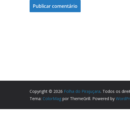
Copyright © 2026
Folha do Pirajuçara
. Todos os dire
Tema:
ColorMag
por ThemeGrill. Powered by
WordPr