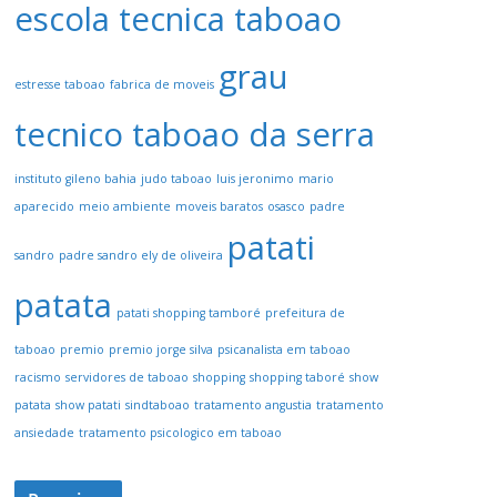
escola tecnica taboao
grau
estresse taboao
fabrica de moveis
tecnico taboao da serra
instituto gileno bahia
judo taboao
luis jeronimo
mario
aparecido
meio ambiente
moveis baratos
osasco
padre
patati
sandro
padre sandro ely de oliveira
patata
patati shopping tamboré
prefeitura de
taboao
premio
premio jorge silva
psicanalista em taboao
racismo
servidores de taboao
shopping
shopping taboré
show
patata
show patati
sindtaboao
tratamento angustia
tratamento
ansiedade
tratamento psicologico em taboao