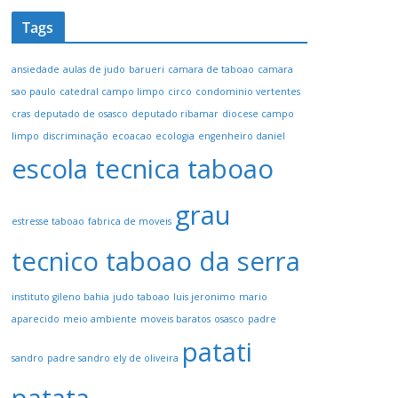
Tags
ansiedade
aulas de judo
barueri
camara de taboao
camara
sao paulo
catedral campo limpo
circo
condominio vertentes
cras
deputado de osasco
deputado ribamar
diocese campo
limpo
discriminação
ecoacao
ecologia
engenheiro daniel
escola tecnica taboao
grau
estresse taboao
fabrica de moveis
tecnico taboao da serra
instituto gileno bahia
judo taboao
luis jeronimo
mario
aparecido
meio ambiente
moveis baratos
osasco
padre
patati
sandro
padre sandro ely de oliveira