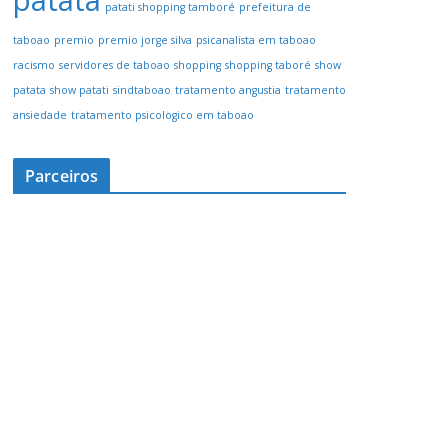
patata
patati shopping tamboré
prefeitura de
taboao
premio
premio jorge silva
psicanalista em taboao
racismo
servidores de taboao
shopping
shopping taboré
show
patata
show patati
sindtaboao
tratamento angustia
tratamento
ansiedade
tratamento psicologico em taboao
Parceiros