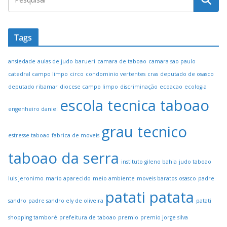
Tags
ansiedade
aulas de judo
barueri
camara de taboao
camara sao paulo
catedral campo limpo
circo
condominio vertentes
cras
deputado de osasco
deputado ribamar
diocese campo limpo
discriminação
ecoacao
ecologia
escola tecnica taboao
engenheiro daniel
grau tecnico
estresse taboao
fabrica de moveis
taboao da serra
instituto gileno bahia
judo taboao
luis jeronimo
mario aparecido
meio ambiente
moveis baratos
osasco
padre
patati patata
sandro
padre sandro ely de oliveira
patati
shopping tamboré
prefeitura de taboao
premio
premio jorge silva