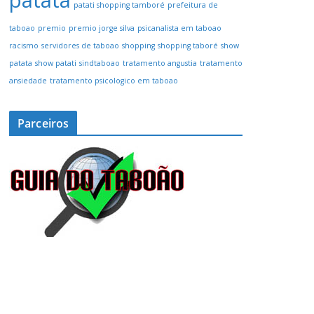
patata
patati shopping tamboré
prefeitura de
taboao
premio
premio jorge silva
psicanalista em taboao
racismo
servidores de taboao
shopping
shopping taboré
show
patata
show patati
sindtaboao
tratamento angustia
tratamento
ansiedade
tratamento psicologico em taboao
Parceiros