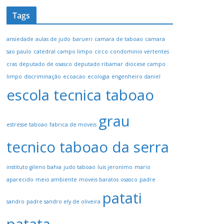
Tags
ansiedade
aulas de judo
barueri
camara de taboao
camara
sao paulo
catedral campo limpo
circo
condominio vertentes
cras
deputado de osasco
deputado ribamar
diocese campo
limpo
discriminação
ecoacao
ecologia
engenheiro daniel
escola tecnica taboao
grau
estresse taboao
fabrica de moveis
tecnico taboao da serra
instituto gileno bahia
judo taboao
luis jeronimo
mario
aparecido
meio ambiente
moveis baratos
osasco
padre
patati
sandro
padre sandro ely de oliveira