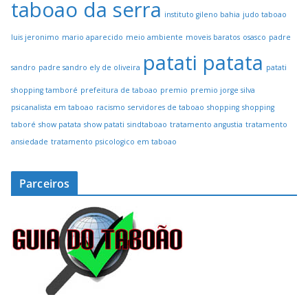
taboao da serra
instituto gileno bahia
judo taboao
luis jeronimo
mario aparecido
meio ambiente
moveis baratos
osasco
padre
patati patata
sandro
padre sandro ely de oliveira
patati
shopping tamboré
prefeitura de taboao
premio
premio jorge silva
psicanalista em taboao
racismo
servidores de taboao
shopping
shopping
taboré
show patata
show patati
sindtaboao
tratamento angustia
tratamento
ansiedade
tratamento psicologico em taboao
Parceiros