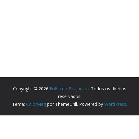
Copyright © 2026
Folha do Pirajuçara
. Todos os direitos
reservados.
Tema:
ColorMag
por ThemeGrill. Powered by
WordPress
.
Partner Websites