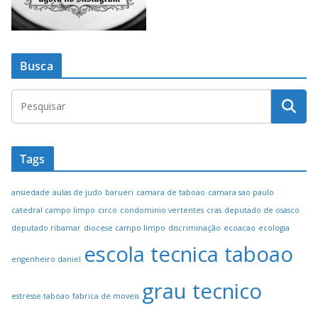
Busca
Tags
ansiedade
aulas de judo
barueri
camara de taboao
camara sao paulo
catedral campo limpo
circo
condominio vertentes
cras
deputado de osasco
deputado ribamar
diocese campo limpo
discriminação
ecoacao
ecologia
escola tecnica taboao
engenheiro daniel
grau tecnico
estresse taboao
fabrica de moveis