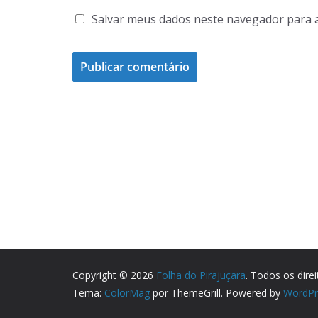
Salvar meus dados neste navegador para 
Copyright © 2026
Folha do Pirajuçara
. Todos os dire
Tema:
ColorMag
por ThemeGrill. Powered by
WordPr