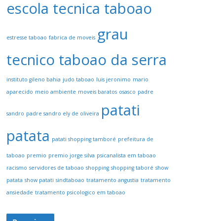
escola tecnica taboao
grau
estresse taboao
fabrica de moveis
tecnico taboao da serra
instituto gileno bahia
judo taboao
luis jeronimo
mario
aparecido
meio ambiente
moveis baratos
osasco
padre
patati
sandro
padre sandro ely de oliveira
patata
patati shopping tamboré
prefeitura de
taboao
premio
premio jorge silva
psicanalista em taboao
racismo
servidores de taboao
shopping
shopping taboré
show
patata
show patati
sindtaboao
tratamento angustia
tratamento
ansiedade
tratamento psicologico em taboao