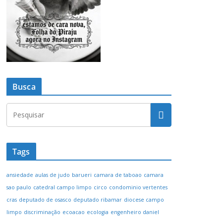
Busca
Tags
ansiedade
aulas de judo
barueri
camara de taboao
camara
sao paulo
catedral campo limpo
circo
condominio vertentes
cras
deputado de osasco
deputado ribamar
diocese campo
limpo
discriminação
ecoacao
ecologia
engenheiro daniel