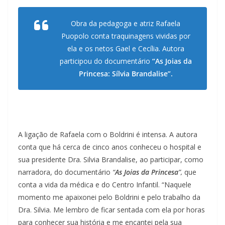
Obra da pedagoga e atriz Rafaela
Puopolo conta traquinagens vividas por
ela e os netos Gael e Cecília. Autora
participou do documentário
“
As Joias da
Princesa: Sílvia Brandalise
”.
A ligação de Rafaela com o Boldrini é intensa. A autora
conta que há cerca de cinco anos conheceu o hospital e
sua presidente Dra. Silvia Brandalise, ao participar, como
narradora, do documentário
“
As Joias da Princesa
”,
que
conta a vida da médica e do Centro Infantil. “Naquele
momento me apaixonei pelo Boldrini e pelo trabalho da
Dra. Silvia. Me lembro de ficar sentada com ela por horas
para conhecer sua história e me encantei pela sua