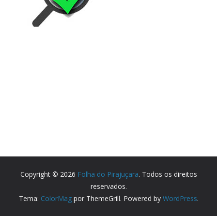
Copyright © 2026
Folha do Pirajuçara
. Todos os direitos
reservados.
Tema:
ColorMag
por ThemeGrill. Powered by
WordPress
.