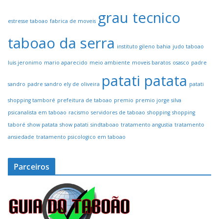
grau tecnico
estresse taboao
fabrica de moveis
taboao da serra
instituto gileno bahia
judo taboao
luis jeronimo
mario aparecido
meio ambiente
moveis baratos
osasco
padre
patati patata
sandro
padre sandro ely de oliveira
patati
shopping tamboré
prefeitura de taboao
premio
premio jorge silva
psicanalista em taboao
racismo
servidores de taboao
shopping
shopping
taboré
show patata
show patati
sindtaboao
tratamento angustia
tratamento
ansiedade
tratamento psicologico em taboao
Parceiros