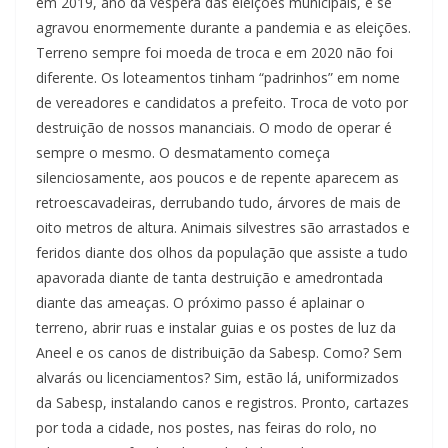
em 2019, ano da véspera das eleições municipais, e se
agravou enormemente durante a pandemia e as eleições.
Terreno sempre foi moeda de troca e em 2020 não foi
diferente. Os loteamentos tinham “padrinhos” em nome
de vereadores e candidatos a prefeito. Troca de voto por
destruição de nossos mananciais. O modo de operar é
sempre o mesmo. O desmatamento começa
silenciosamente, aos poucos e de repente aparecem as
retroescavadeiras, derrubando tudo, árvores de mais de
oito metros de altura. Animais silvestres são arrastados e
feridos diante dos olhos da população que assiste a tudo
apavorada diante de tanta destruição e amedrontada
diante das ameaças. O próximo passo é aplainar o
terreno, abrir ruas e instalar guias e os postes de luz da
Aneel e os canos de distribuição da Sabesp. Como? Sem
alvarás ou licenciamentos? Sim, estão lá, uniformizados
da Sabesp, instalando canos e registros. Pronto, cartazes
por toda a cidade, nos postes, nas feiras do rolo, no