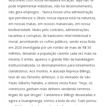
desconexo com nossa verdadeira vocação: aqui não se
pode implementar indústrias, não há desenvolvimento,
não gera empregos… Nunca houve uma administração
que percebesse o óbvio: nossa riqueza está na natureza,
em nossas matas, em nossos mananciais, em nossa
biodiversidade. Muito pelo contrário, administrações
tacanhas e corruptas, de baixíssimo nível intelectual e
moral, arrombando os cofres públicos, sendo essa finda
em 2020 investigada por um rombo de mais de R$ 50
milhões, deixando a população carente cada vez mais na
miséria. E então, aparece o grande filão da bandidagem
institucionalizada, os desmatamentos para loteamentos
clandestinos. Aos montes. A atacada Represa Billings,
teve de seu ferrenho defensor, o Ex-Vereador de São
Paulo Gilberto Natalini, a síntese nesta frase: “Hoje, os
criminosos ganham mais dinheiro vendendo terrenos
ilegais do que drogas”. Cantareira e Billings devastadas e
agora a Guarapiranga, somos a bola da vez. Tudo piorou