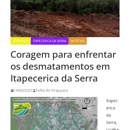
DESTAQUE
ITAPECERICA DA SERRA
NOTÍCIAS
Coragem para enfrentar
os desmatamentos em
Itapecerica da Serra
19/03/2021
Folha do Pirajuçara
Itapec
erica
da
Serra,
coalha