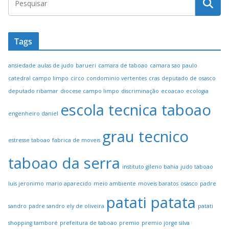
Tags
ansiedade
aulas de judo
barueri
camara de taboao
camara sao paulo
catedral campo limpo
circo
condominio vertentes
cras
deputado de osasco
deputado ribamar
diocese campo limpo
discriminação
ecoacao
ecologia
escola tecnica taboao
engenheiro daniel
grau tecnico
estresse taboao
fabrica de moveis
taboao da serra
instituto gileno bahia
judo taboao
luis jeronimo
mario aparecido
meio ambiente
moveis baratos
osasco
padre
patati patata
sandro
padre sandro ely de oliveira
patati
shopping tamboré
prefeitura de taboao
premio
premio jorge silva