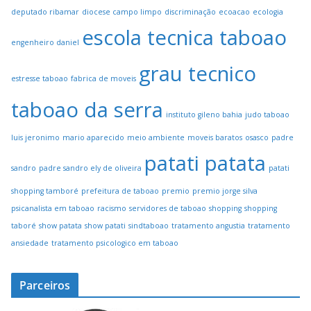
deputado ribamar
diocese campo limpo
discriminação
ecoacao
ecologia
escola tecnica taboao
engenheiro daniel
grau tecnico
estresse taboao
fabrica de moveis
taboao da serra
instituto gileno bahia
judo taboao
luis jeronimo
mario aparecido
meio ambiente
moveis baratos
osasco
padre
patati patata
sandro
padre sandro ely de oliveira
patati
shopping tamboré
prefeitura de taboao
premio
premio jorge silva
psicanalista em taboao
racismo
servidores de taboao
shopping
shopping
taboré
show patata
show patati
sindtaboao
tratamento angustia
tratamento
ansiedade
tratamento psicologico em taboao
Parceiros