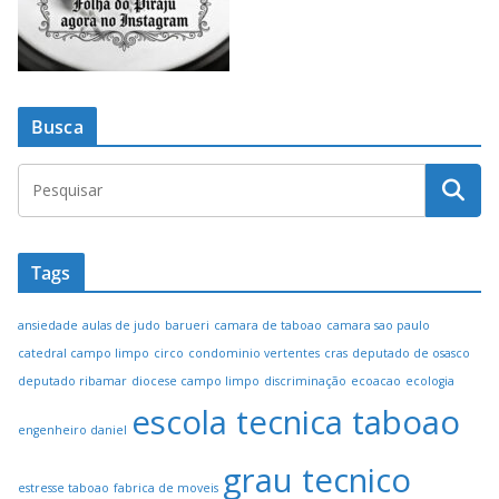
Busca
Tags
ansiedade
aulas de judo
barueri
camara de taboao
camara sao paulo
catedral campo limpo
circo
condominio vertentes
cras
deputado de osasco
deputado ribamar
diocese campo limpo
discriminação
ecoacao
ecologia
escola tecnica taboao
engenheiro daniel
grau tecnico
estresse taboao
fabrica de moveis