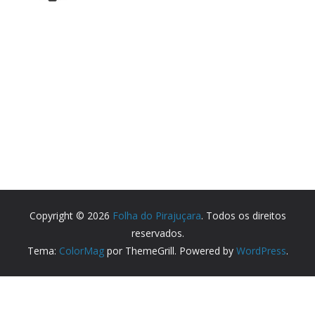
Copyright © 2026
Folha do Pirajuçara
. Todos os direitos
reservados.
Tema:
ColorMag
por ThemeGrill. Powered by
WordPress
.
Partner Websites