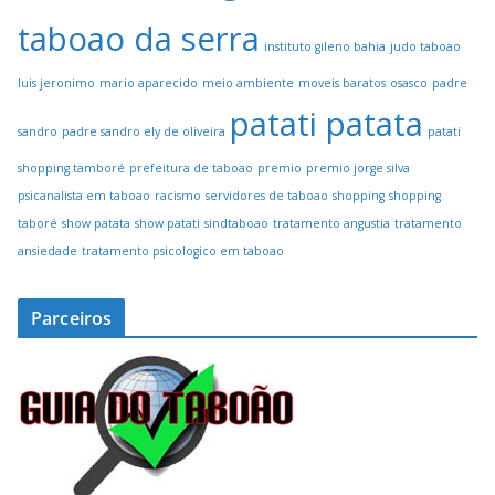
taboao da serra
instituto gileno bahia
judo taboao
luis jeronimo
mario aparecido
meio ambiente
moveis baratos
osasco
padre
patati patata
sandro
padre sandro ely de oliveira
patati
shopping tamboré
prefeitura de taboao
premio
premio jorge silva
psicanalista em taboao
racismo
servidores de taboao
shopping
shopping
taboré
show patata
show patati
sindtaboao
tratamento angustia
tratamento
ansiedade
tratamento psicologico em taboao
Parceiros