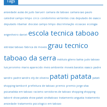
Tags
ansiedade
aulas de judo
barueri
camara de taboao
camara sao paulo
catedral campo limpo
circo
condominio vertentes
cras
deputado de osasco
deputado ribamar
diocese campo limpo
discriminação
ecoacao
ecologia
escola tecnica taboao
engenheiro daniel
grau tecnico
estresse taboao
fabrica de moveis
taboao da serra
instituto gileno bahia
judo taboao
luis jeronimo
mario aparecido
meio ambiente
moveis baratos
osasco
padre
patati patata
sandro
padre sandro ely de oliveira
patati
shopping tamboré
prefeitura de taboao
premio
premio jorge silva
psicanalista em taboao
racismo
servidores de taboao
shopping
shopping
taboré
show patata
show patati
sindtaboao
tratamento angustia
tratamento
ansiedade
tratamento psicologico em taboao