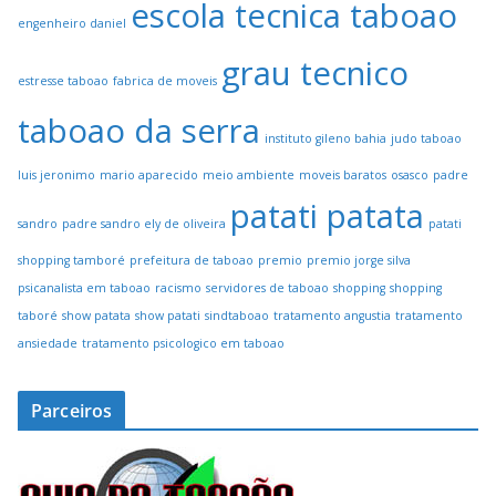
escola tecnica taboao
engenheiro daniel
grau tecnico
estresse taboao
fabrica de moveis
taboao da serra
instituto gileno bahia
judo taboao
luis jeronimo
mario aparecido
meio ambiente
moveis baratos
osasco
padre
patati patata
sandro
padre sandro ely de oliveira
patati
shopping tamboré
prefeitura de taboao
premio
premio jorge silva
psicanalista em taboao
racismo
servidores de taboao
shopping
shopping
taboré
show patata
show patati
sindtaboao
tratamento angustia
tratamento
ansiedade
tratamento psicologico em taboao
Parceiros