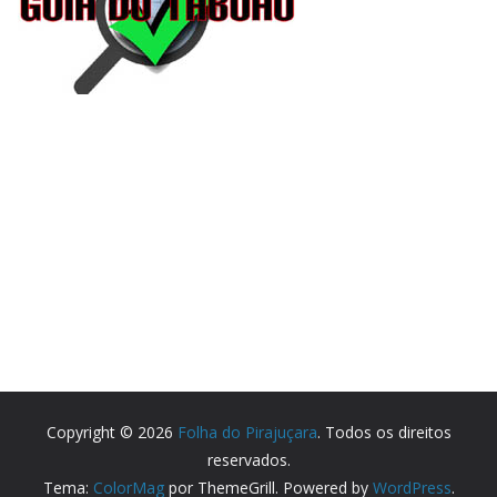
Copyright © 2026
Folha do Pirajuçara
. Todos os direitos
reservados.
Tema:
ColorMag
por ThemeGrill. Powered by
WordPress
.