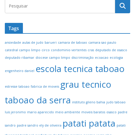
Tags
ansiedade
aulas de judo
barueri
camara de taboao
camara sao paulo
catedral campo limpo
circo
condominio vertentes
cras
deputado de osasco
deputado ribamar
diocese campo limpo
discriminação
ecoacao
ecologia
escola tecnica taboao
engenheiro daniel
grau tecnico
estresse taboao
fabrica de moveis
taboao da serra
instituto gileno bahia
judo taboao
luis jeronimo
mario aparecido
meio ambiente
moveis baratos
osasco
padre
patati patata
sandro
padre sandro ely de oliveira
patati