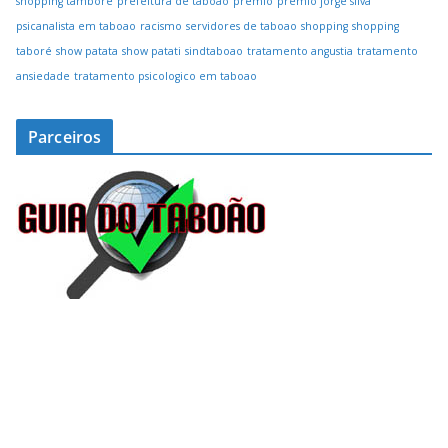
shopping tamboré
prefeitura de taboao
premio
premio jorge silva
psicanalista em taboao
racismo
servidores de taboao
shopping
shopping
taboré
show patata
show patati
sindtaboao
tratamento angustia
tratamento
ansiedade
tratamento psicologico em taboao
Parceiros