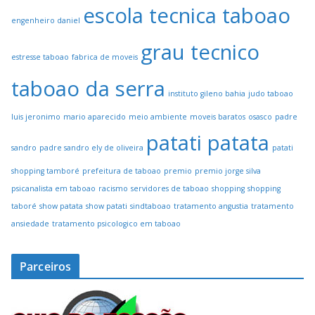
escola tecnica taboao
engenheiro daniel
grau tecnico
estresse taboao
fabrica de moveis
taboao da serra
instituto gileno bahia
judo taboao
luis jeronimo
mario aparecido
meio ambiente
moveis baratos
osasco
padre
patati patata
sandro
padre sandro ely de oliveira
patati
shopping tamboré
prefeitura de taboao
premio
premio jorge silva
psicanalista em taboao
racismo
servidores de taboao
shopping
shopping
taboré
show patata
show patati
sindtaboao
tratamento angustia
tratamento
ansiedade
tratamento psicologico em taboao
Parceiros