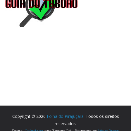
Copyright © 2026
Folha do Pirajuçara
. Todos os direitos
reservados.
Tema:
ColorMag
por ThemeGrill. Powered by
WordPress
.