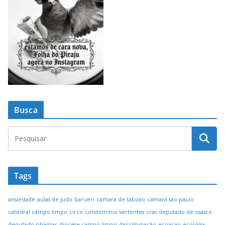
Busca
Tags
ansiedade
aulas de judo
barueri
camara de taboao
camara sao paulo
catedral campo limpo
circo
condominio vertentes
cras
deputado de osasco
deputado ribamar
diocese campo limpo
discriminação
ecoacao
ecologia