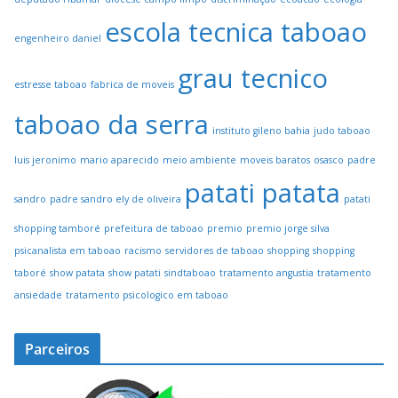
escola tecnica taboao
engenheiro daniel
grau tecnico
estresse taboao
fabrica de moveis
taboao da serra
instituto gileno bahia
judo taboao
luis jeronimo
mario aparecido
meio ambiente
moveis baratos
osasco
padre
patati patata
sandro
padre sandro ely de oliveira
patati
shopping tamboré
prefeitura de taboao
premio
premio jorge silva
psicanalista em taboao
racismo
servidores de taboao
shopping
shopping
taboré
show patata
show patati
sindtaboao
tratamento angustia
tratamento
ansiedade
tratamento psicologico em taboao
Parceiros