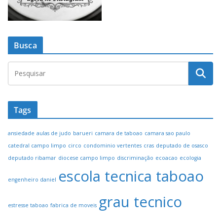
Busca
Tags
ansiedade
aulas de judo
barueri
camara de taboao
camara sao paulo
catedral campo limpo
circo
condominio vertentes
cras
deputado de osasco
deputado ribamar
diocese campo limpo
discriminação
ecoacao
ecologia
escola tecnica taboao
engenheiro daniel
grau tecnico
estresse taboao
fabrica de moveis