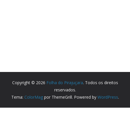
Copyright © 2026
Folha do Pirajuçara
. Todos os direitos
reservados.
Tema:
ColorMag
por ThemeGrill. Powered by
WordPress
.
Partner Websites