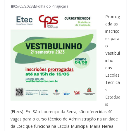
05/05/2023
Folha do Pirajuçara
Prorrog
ada as
inscriçõ
es para
o
Vestibul
inho
das
Escolas
Técnica
s
Estadua
is
(Etecs). Em São Lourenço da Serra, são oferecidas 40
vagas para o curso técnico de Administração na unidade
da Etec que funciona na Escola Municipal Maria Nerea