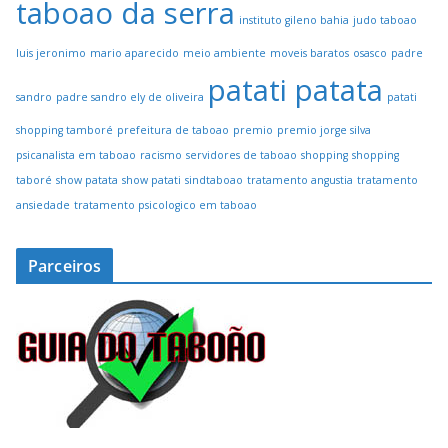
taboao da serra
instituto gileno bahia
judo taboao
luis jeronimo
mario aparecido
meio ambiente
moveis baratos
osasco
padre
patati patata
sandro
padre sandro ely de oliveira
patati
shopping tamboré
prefeitura de taboao
premio
premio jorge silva
psicanalista em taboao
racismo
servidores de taboao
shopping
shopping
taboré
show patata
show patati
sindtaboao
tratamento angustia
tratamento
ansiedade
tratamento psicologico em taboao
Parceiros