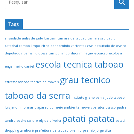
Tags
ansiedade
aulas de judo
barueri
camara de taboao
camara sao paulo
catedral campo limpo
circo
condominio vertentes
cras
deputado de osasco
deputado ribamar
diocese campo limpo
discriminação
ecoacao
ecologia
escola tecnica taboao
engenheiro daniel
grau tecnico
estresse taboao
fabrica de moveis
taboao da serra
instituto gileno bahia
judo taboao
luis jeronimo
mario aparecido
meio ambiente
moveis baratos
osasco
padre
patati patata
sandro
padre sandro ely de oliveira
patati
shopping tamboré
prefeitura de taboao
premio
premio jorge silva