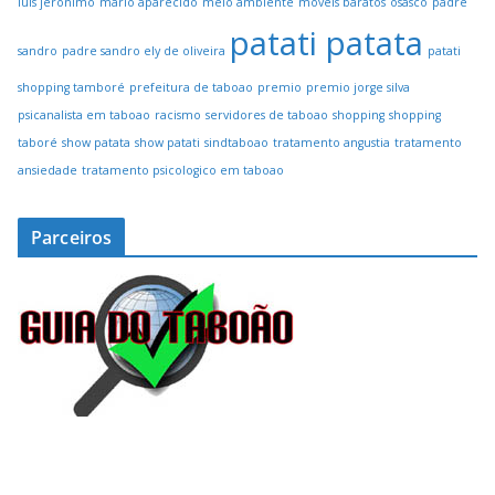
luis jeronimo
mario aparecido
meio ambiente
moveis baratos
osasco
padre
patati patata
sandro
padre sandro ely de oliveira
patati
shopping tamboré
prefeitura de taboao
premio
premio jorge silva
psicanalista em taboao
racismo
servidores de taboao
shopping
shopping
taboré
show patata
show patati
sindtaboao
tratamento angustia
tratamento
ansiedade
tratamento psicologico em taboao
Parceiros