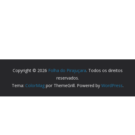
Copyright © 2026
Folha do Pirajuçara
. Todos os direitos
reservados.
Tema:
ColorMag
por ThemeGrill. Powered by
WordPress
.
Partner Websites
Lyceu Escola de Dança
Medicentro Poliambulatorio
Parceiros e sites recomendados.