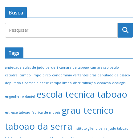
Busca
Tags
ansiedade
aulas de judo
barueri
camara de taboao
camara sao paulo
catedral campo limpo
circo
condominio vertentes
cras
deputado de osasco
deputado ribamar
diocese campo limpo
discriminação
ecoacao
ecologia
escola tecnica taboao
engenheiro daniel
grau tecnico
estresse taboao
fabrica de moveis
taboao da serra
instituto gileno bahia
judo taboao