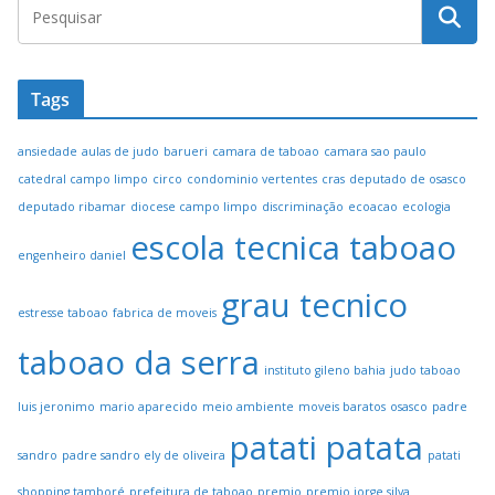
Tags
ansiedade
aulas de judo
barueri
camara de taboao
camara sao paulo
catedral campo limpo
circo
condominio vertentes
cras
deputado de osasco
deputado ribamar
diocese campo limpo
discriminação
ecoacao
ecologia
escola tecnica taboao
engenheiro daniel
grau tecnico
estresse taboao
fabrica de moveis
taboao da serra
instituto gileno bahia
judo taboao
luis jeronimo
mario aparecido
meio ambiente
moveis baratos
osasco
padre
patati patata
sandro
padre sandro ely de oliveira
patati
shopping tamboré
prefeitura de taboao
premio
premio jorge silva