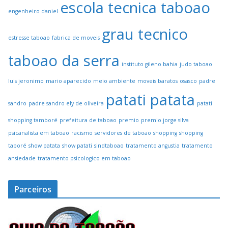
escola tecnica taboao
engenheiro daniel
grau tecnico
estresse taboao
fabrica de moveis
taboao da serra
instituto gileno bahia
judo taboao
luis jeronimo
mario aparecido
meio ambiente
moveis baratos
osasco
padre
patati patata
sandro
padre sandro ely de oliveira
patati
shopping tamboré
prefeitura de taboao
premio
premio jorge silva
psicanalista em taboao
racismo
servidores de taboao
shopping
shopping
taboré
show patata
show patati
sindtaboao
tratamento angustia
tratamento
ansiedade
tratamento psicologico em taboao
Parceiros