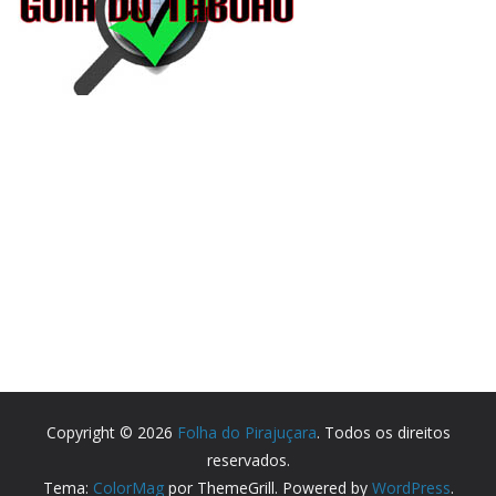
Copyright © 2026
Folha do Pirajuçara
. Todos os direitos
reservados.
Tema:
ColorMag
por ThemeGrill. Powered by
WordPress
.