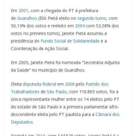
Em
2001
, com a chegada do PT à prefeitura
de
Guarulhos
(Elói Pietá eleito no
segundo turno
, com
50,13% dos votos e reeleito em
2004
com 53,58% dos
votos no primeiro turno), Janete Pietá assumiu a
presidência do
Fundo Social de Solidariedade
e a
Coordenação de Ação Social.
Em 2005, Janete Pietá foi nomeada “Secretária Adjunta
da Saúde” no município de Guarulhos.
Eleita
deputada federal
em
2006
pelo
Partido dos
Trabalhadores
de
São Paulo
, com 116.865 votos, foi a
única representante mulher entre os 14 eleitos pelo PT
do estado de São Paulo e a primeira parlamentar afro-
descendente eleita pelo PT paulista para a
Câmara dos
Deputados
.
Reeleita em
2010
, com 144.529 votos, Janete Pietá é a