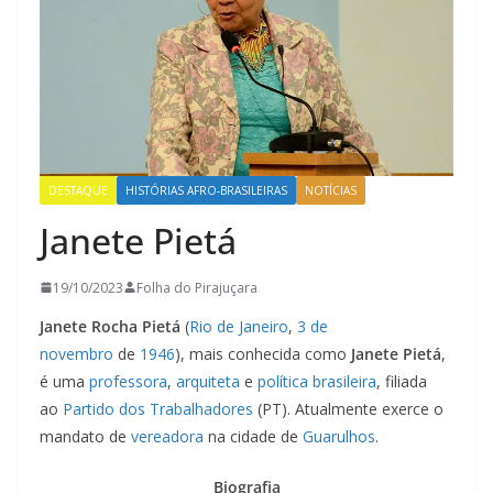
DESTAQUE
HISTÓRIAS AFRO-BRASILEIRAS
NOTÍCIAS
Janete Pietá
19/10/2023
Folha do Pirajuçara
Janete Rocha Pietá
(
Rio de Janeiro
,
3 de
novembro
de
1946
), mais conhecida como
Janete Pietá
,
é uma
professora
,
arquiteta
e
política
brasileira
, filiada
ao
Partido dos Trabalhadores
(PT). Atualmente exerce o
mandato de
vereadora
na cidade de
Guarulhos
.
Biografia