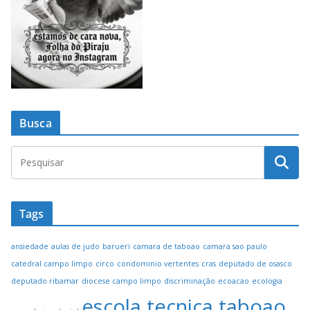
Busca
Tags
ansiedade
aulas de judo
barueri
camara de taboao
camara sao paulo
catedral campo limpo
circo
condominio vertentes
cras
deputado de osasco
deputado ribamar
diocese campo limpo
discriminação
ecoacao
ecologia
escola tecnica taboao