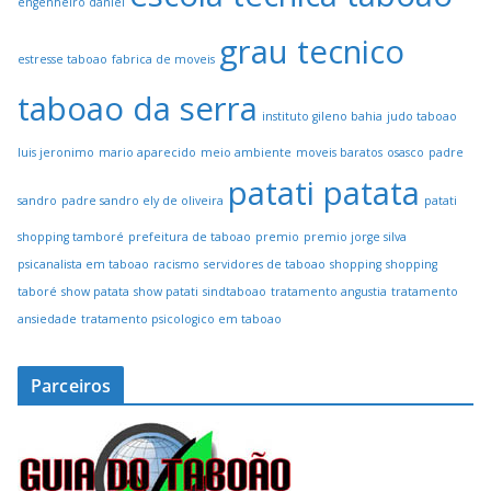
engenheiro daniel
grau tecnico
estresse taboao
fabrica de moveis
taboao da serra
instituto gileno bahia
judo taboao
luis jeronimo
mario aparecido
meio ambiente
moveis baratos
osasco
padre
patati patata
sandro
padre sandro ely de oliveira
patati
shopping tamboré
prefeitura de taboao
premio
premio jorge silva
psicanalista em taboao
racismo
servidores de taboao
shopping
shopping
taboré
show patata
show patati
sindtaboao
tratamento angustia
tratamento
ansiedade
tratamento psicologico em taboao
Parceiros