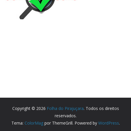
Copyright © 2026
Folha do Pirajuçara
. Todos os direitos
reservados.
Tema:
ColorMag
por ThemeGrill. Powered by
WordPress
.