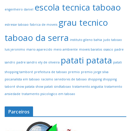
escola tecnica taboao
engenheiro daniel
grau tecnico
estresse taboao
fabrica de moveis
taboao da serra
instituto gileno bahia
judo taboao
luis jeronimo
mario aparecido
meio ambiente
moveis baratos
osasco
padre
patati patata
sandro
padre sandro ely de oliveira
patati
shopping tamboré
prefeitura de taboao
premio
premio jorge silva
psicanalista em taboao
racismo
servidores de taboao
shopping
shopping
taboré
show patata
show patati
sindtaboao
tratamento angustia
tratamento
ansiedade
tratamento psicologico em taboao
Parceiros