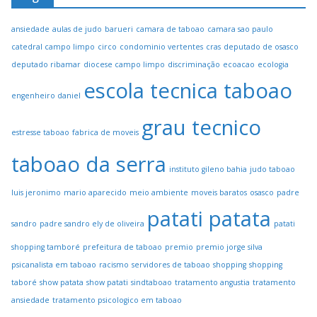
ansiedade
aulas de judo
barueri
camara de taboao
camara sao paulo
catedral campo limpo
circo
condominio vertentes
cras
deputado de osasco
deputado ribamar
diocese campo limpo
discriminação
ecoacao
ecologia
escola tecnica taboao
engenheiro daniel
grau tecnico
estresse taboao
fabrica de moveis
taboao da serra
instituto gileno bahia
judo taboao
luis jeronimo
mario aparecido
meio ambiente
moveis baratos
osasco
padre
patati patata
sandro
padre sandro ely de oliveira
patati
shopping tamboré
prefeitura de taboao
premio
premio jorge silva
psicanalista em taboao
racismo
servidores de taboao
shopping
shopping
taboré
show patata
show patati
sindtaboao
tratamento angustia
tratamento
ansiedade
tratamento psicologico em taboao