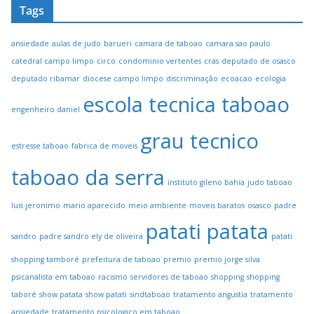
Tags
ansiedade
aulas de judo
barueri
camara de taboao
camara sao paulo
catedral campo limpo
circo
condominio vertentes
cras
deputado de osasco
deputado ribamar
diocese campo limpo
discriminação
ecoacao
ecologia
escola tecnica taboao
engenheiro daniel
grau tecnico
estresse taboao
fabrica de moveis
taboao da serra
instituto gileno bahia
judo taboao
luis jeronimo
mario aparecido
meio ambiente
moveis baratos
osasco
padre
patati patata
sandro
padre sandro ely de oliveira
patati
shopping tamboré
prefeitura de taboao
premio
premio jorge silva
psicanalista em taboao
racismo
servidores de taboao
shopping
shopping
taboré
show patata
show patati
sindtaboao
tratamento angustia
tratamento
ansiedade
tratamento psicologico em taboao