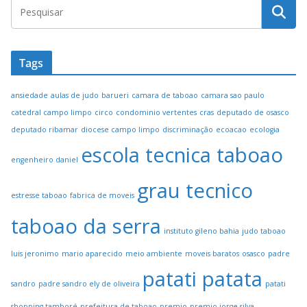
Tags
ansiedade
aulas de judo
barueri
camara de taboao
camara sao paulo
catedral campo limpo
circo
condominio vertentes
cras
deputado de osasco
deputado ribamar
diocese campo limpo
discriminação
ecoacao
ecologia
escola tecnica taboao
engenheiro daniel
grau tecnico
estresse taboao
fabrica de moveis
taboao da serra
instituto gileno bahia
judo taboao
luis jeronimo
mario aparecido
meio ambiente
moveis baratos
osasco
padre
patati patata
sandro
padre sandro ely de oliveira
patati
shopping tamboré
prefeitura de taboao
premio
premio jorge silva