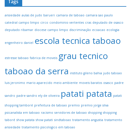
Tags
ansiedade
aulas de judo
barueri
camara de taboao
camara sao paulo
catedral campo limpo
circo
condominio vertentes
cras
deputado de osasco
deputado ribamar
diocese campo limpo
discriminação
ecoacao
ecologia
escola tecnica taboao
engenheiro daniel
grau tecnico
estresse taboao
fabrica de moveis
taboao da serra
instituto gileno bahia
judo taboao
luis jeronimo
mario aparecido
meio ambiente
moveis baratos
osasco
padre
patati patata
sandro
padre sandro ely de oliveira
patati
shopping tamboré
prefeitura de taboao
premio
premio jorge silva
psicanalista em taboao
racismo
servidores de taboao
shopping
shopping
taboré
show patata
show patati
sindtaboao
tratamento angustia
tratamento
ansiedade
tratamento psicologico em taboao