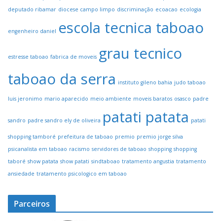
deputado ribamar
diocese campo limpo
discriminação
ecoacao
ecologia
escola tecnica taboao
engenheiro daniel
grau tecnico
estresse taboao
fabrica de moveis
taboao da serra
instituto gileno bahia
judo taboao
luis jeronimo
mario aparecido
meio ambiente
moveis baratos
osasco
padre
patati patata
sandro
padre sandro ely de oliveira
patati
shopping tamboré
prefeitura de taboao
premio
premio jorge silva
psicanalista em taboao
racismo
servidores de taboao
shopping
shopping
taboré
show patata
show patati
sindtaboao
tratamento angustia
tratamento
ansiedade
tratamento psicologico em taboao
Parceiros