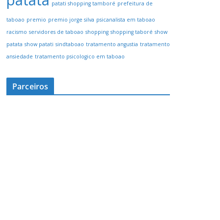
patata
patati shopping tamboré
prefeitura de
taboao
premio
premio jorge silva
psicanalista em taboao
racismo
servidores de taboao
shopping
shopping taboré
show
patata
show patati
sindtaboao
tratamento angustia
tratamento
ansiedade
tratamento psicologico em taboao
Parceiros