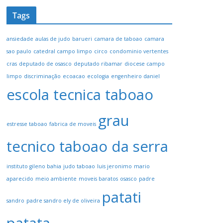
Tags
ansiedade
aulas de judo
barueri
camara de taboao
camara
sao paulo
catedral campo limpo
circo
condominio vertentes
cras
deputado de osasco
deputado ribamar
diocese campo
limpo
discriminação
ecoacao
ecologia
engenheiro daniel
escola tecnica taboao
grau
estresse taboao
fabrica de moveis
tecnico taboao da serra
instituto gileno bahia
judo taboao
luis jeronimo
mario
aparecido
meio ambiente
moveis baratos
osasco
padre
patati
sandro
padre sandro ely de oliveira