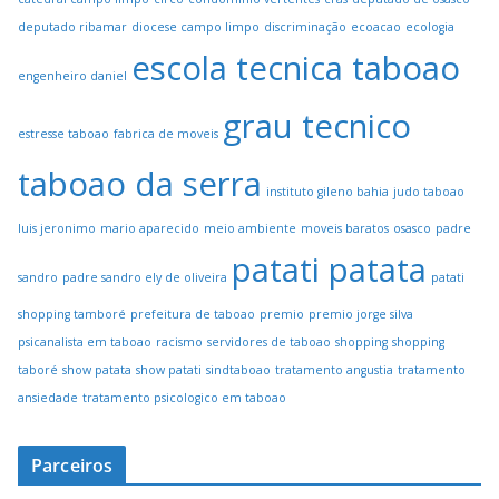
deputado ribamar
diocese campo limpo
discriminação
ecoacao
ecologia
escola tecnica taboao
engenheiro daniel
grau tecnico
estresse taboao
fabrica de moveis
taboao da serra
instituto gileno bahia
judo taboao
luis jeronimo
mario aparecido
meio ambiente
moveis baratos
osasco
padre
patati patata
sandro
padre sandro ely de oliveira
patati
shopping tamboré
prefeitura de taboao
premio
premio jorge silva
psicanalista em taboao
racismo
servidores de taboao
shopping
shopping
taboré
show patata
show patati
sindtaboao
tratamento angustia
tratamento
ansiedade
tratamento psicologico em taboao
Parceiros