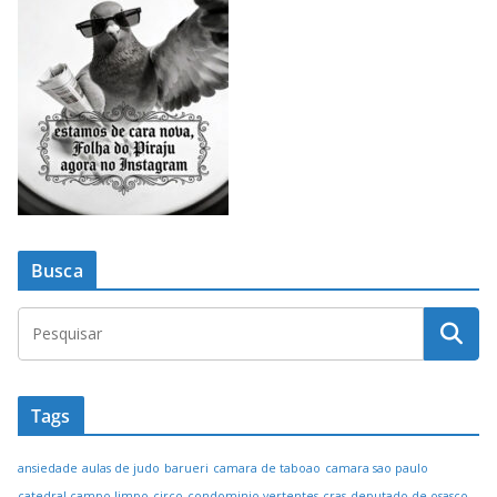
Busca
Tags
ansiedade
aulas de judo
barueri
camara de taboao
camara sao paulo
catedral campo limpo
circo
condominio vertentes
cras
deputado de osasco