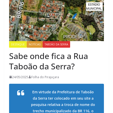
DESTAQUE
NOTÍCIAS
TABOÃO DA SERRA
Sabe onde fica a Rua
Taboão da Serra?
24/05/2025
Folha do Pirajuçara
Em virtude da Prefeitura de Taboão
da Serra ter colocado em seu site a
pesquisa relativa a troca de nome do
trecho municipalizado da BR 116, o