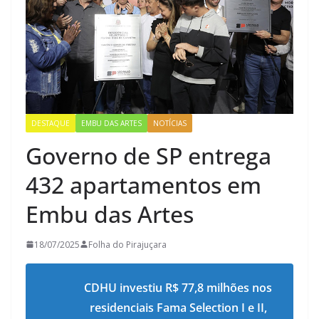
DESTAQUE
EMBU DAS ARTES
NOTÍCIAS
Governo de SP entrega
432 apartamentos em
Embu das Artes
18/07/2025
Folha do Pirajuçara
CDHU investiu R$ 77,8 milhões nos
residenciais Fama Selection I e II,