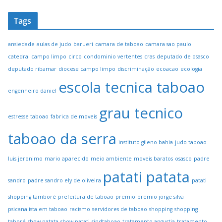
Tags
ansiedade
aulas de judo
barueri
camara de taboao
camara sao paulo
catedral campo limpo
circo
condominio vertentes
cras
deputado de osasco
deputado ribamar
diocese campo limpo
discriminação
ecoacao
ecologia
escola tecnica taboao
engenheiro daniel
grau tecnico
estresse taboao
fabrica de moveis
taboao da serra
instituto gileno bahia
judo taboao
luis jeronimo
mario aparecido
meio ambiente
moveis baratos
osasco
padre
patati patata
sandro
padre sandro ely de oliveira
patati
shopping tamboré
prefeitura de taboao
premio
premio jorge silva
psicanalista em taboao
racismo
servidores de taboao
shopping
shopping
taboré
show patata
show patati
sindtaboao
tratamento angustia
tratamento