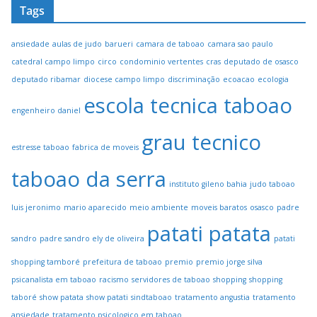
Tags
ansiedade
aulas de judo
barueri
camara de taboao
camara sao paulo
catedral campo limpo
circo
condominio vertentes
cras
deputado de osasco
deputado ribamar
diocese campo limpo
discriminação
ecoacao
ecologia
escola tecnica taboao
engenheiro daniel
grau tecnico
estresse taboao
fabrica de moveis
taboao da serra
instituto gileno bahia
judo taboao
luis jeronimo
mario aparecido
meio ambiente
moveis baratos
osasco
padre
patati patata
sandro
padre sandro ely de oliveira
patati
shopping tamboré
prefeitura de taboao
premio
premio jorge silva
psicanalista em taboao
racismo
servidores de taboao
shopping
shopping
taboré
show patata
show patati
sindtaboao
tratamento angustia
tratamento
ansiedade
tratamento psicologico em taboao