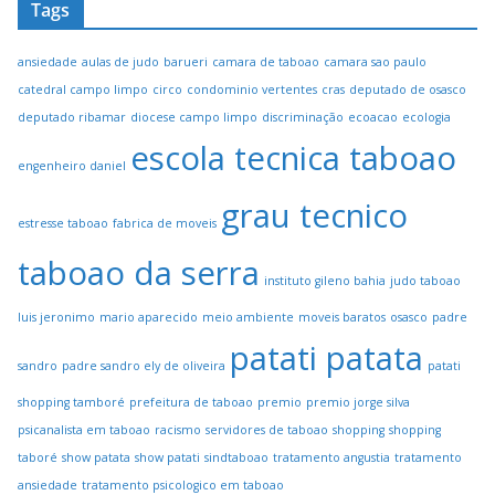
Tags
ansiedade
aulas de judo
barueri
camara de taboao
camara sao paulo
catedral campo limpo
circo
condominio vertentes
cras
deputado de osasco
deputado ribamar
diocese campo limpo
discriminação
ecoacao
ecologia
escola tecnica taboao
engenheiro daniel
grau tecnico
estresse taboao
fabrica de moveis
taboao da serra
instituto gileno bahia
judo taboao
luis jeronimo
mario aparecido
meio ambiente
moveis baratos
osasco
padre
patati patata
sandro
padre sandro ely de oliveira
patati
shopping tamboré
prefeitura de taboao
premio
premio jorge silva
psicanalista em taboao
racismo
servidores de taboao
shopping
shopping
taboré
show patata
show patati
sindtaboao
tratamento angustia
tratamento
ansiedade
tratamento psicologico em taboao