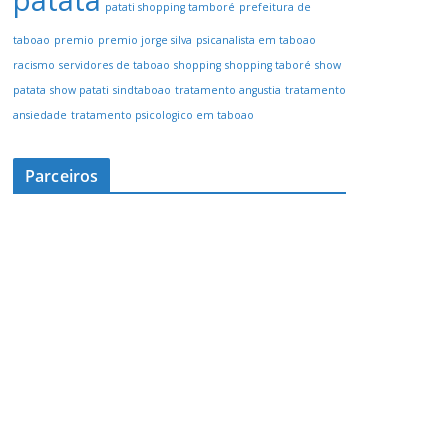
patata
patati shopping tamboré
prefeitura de
taboao
premio
premio jorge silva
psicanalista em taboao
racismo
servidores de taboao
shopping
shopping taboré
show
patata
show patati
sindtaboao
tratamento angustia
tratamento
ansiedade
tratamento psicologico em taboao
Parceiros