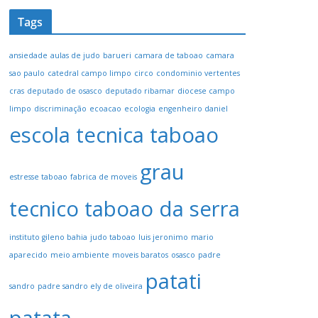
Tags
ansiedade
aulas de judo
barueri
camara de taboao
camara
sao paulo
catedral campo limpo
circo
condominio vertentes
cras
deputado de osasco
deputado ribamar
diocese campo
limpo
discriminação
ecoacao
ecologia
engenheiro daniel
escola tecnica taboao
grau
estresse taboao
fabrica de moveis
tecnico taboao da serra
instituto gileno bahia
judo taboao
luis jeronimo
mario
aparecido
meio ambiente
moveis baratos
osasco
padre
patati
sandro
padre sandro ely de oliveira