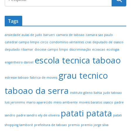
Tags
ansiedade
aulas de judo
barueri
camara de taboao
camara sao paulo
catedral campo limpo
circo
condominio vertentes
cras
deputado de osasco
deputado ribamar
diocese campo limpo
discriminação
ecoacao
ecologia
escola tecnica taboao
engenheiro daniel
grau tecnico
estresse taboao
fabrica de moveis
taboao da serra
instituto gileno bahia
judo taboao
luis jeronimo
mario aparecido
meio ambiente
moveis baratos
osasco
padre
patati patata
sandro
padre sandro ely de oliveira
patati
shopping tamboré
prefeitura de taboao
premio
premio jorge silva