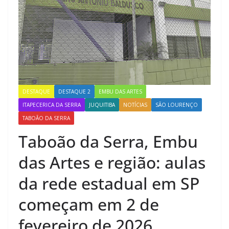
DESTAQUE
DESTAQUE 2
EMBU DAS ARTES
ITAPECERICA DA SERRA
JUQUITIBA
NOTÍCIAS
SÃO LOURENÇO
TABOÃO DA SERRA
Taboão da Serra, Embu
das Artes e região: aulas
da rede estadual em SP
começam em 2 de
fevereiro de 2026