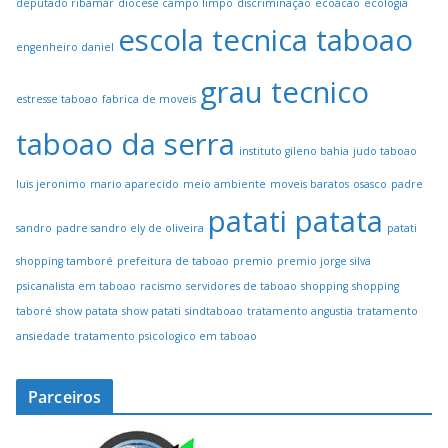
deputado ribamar
diocese campo limpo
discriminação
ecoacao
ecologia
escola tecnica taboao
engenheiro daniel
grau tecnico
estresse taboao
fabrica de moveis
taboao da serra
instituto gileno bahia
judo taboao
luis jeronimo
mario aparecido
meio ambiente
moveis baratos
osasco
padre
patati patata
sandro
padre sandro ely de oliveira
patati
shopping tamboré
prefeitura de taboao
premio
premio jorge silva
psicanalista em taboao
racismo
servidores de taboao
shopping
shopping
taboré
show patata
show patati
sindtaboao
tratamento angustia
tratamento
ansiedade
tratamento psicologico em taboao
Parceiros