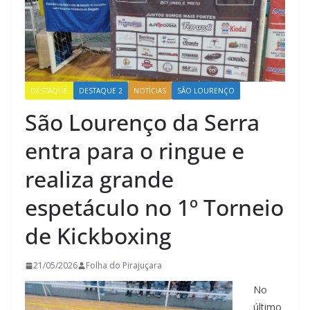
DESTAQUE
DESTAQUE 2
NOTÍCIAS
SÃO LOURENÇO
São Lourenço da Serra
entra para o ringue e
realiza grande
espetáculo no 1º Torneio
de Kickboxing
21/05/2026
Folha do Pirajuçara
No
último