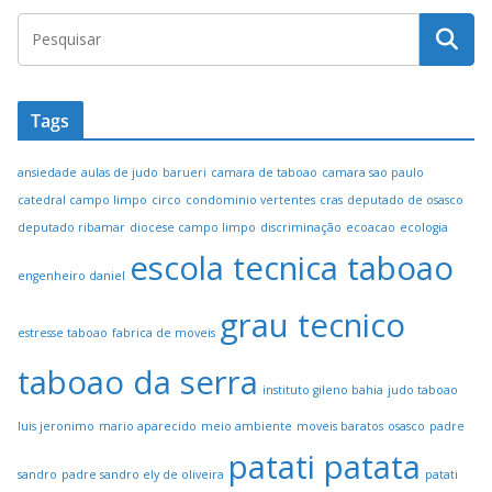
Tags
ansiedade
aulas de judo
barueri
camara de taboao
camara sao paulo
catedral campo limpo
circo
condominio vertentes
cras
deputado de osasco
deputado ribamar
diocese campo limpo
discriminação
ecoacao
ecologia
escola tecnica taboao
engenheiro daniel
grau tecnico
estresse taboao
fabrica de moveis
taboao da serra
instituto gileno bahia
judo taboao
luis jeronimo
mario aparecido
meio ambiente
moveis baratos
osasco
padre
patati patata
sandro
padre sandro ely de oliveira
patati