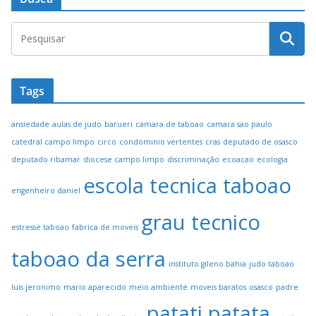
Tags
ansiedade
aulas de judo
barueri
camara de taboao
camara sao paulo
catedral campo limpo
circo
condominio vertentes
cras
deputado de osasco
deputado ribamar
diocese campo limpo
discriminação
ecoacao
ecologia
escola tecnica taboao
engenheiro daniel
grau tecnico
estresse taboao
fabrica de moveis
taboao da serra
instituto gileno bahia
judo taboao
luis jeronimo
mario aparecido
meio ambiente
moveis baratos
osasco
padre
patati patata