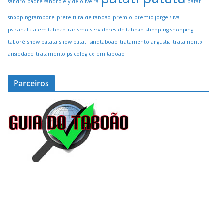
sandro
padre sandro ely de oliveira
patati
shopping tamboré
prefeitura de taboao
premio
premio jorge silva
psicanalista em taboao
racismo
servidores de taboao
shopping
shopping
taboré
show patata
show patati
sindtaboao
tratamento angustia
tratamento
ansiedade
tratamento psicologico em taboao
Parceiros