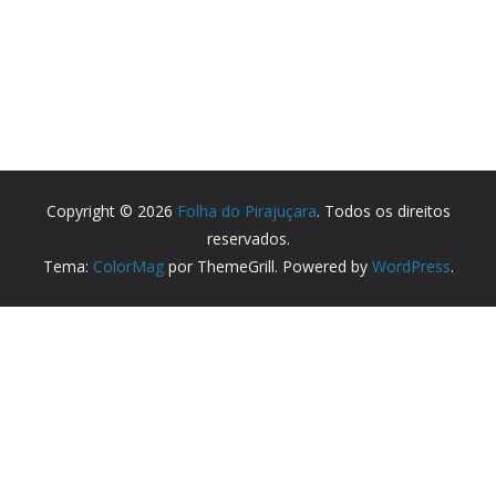
Copyright © 2026
Folha do Pirajuçara
. Todos os direitos
reservados.
Tema:
ColorMag
por ThemeGrill. Powered by
WordPress
.
Partner Websites
Lyceu Escola de Dança
Medicentro Poliambulatorio
Parceiros e sites recomendados.