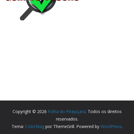
Copyright © 2026
Folha do Pirajuçara
. Todos os direitos
reservados.
Tema:
ColorMag
por ThemeGrill. Powered by
WordPress
.