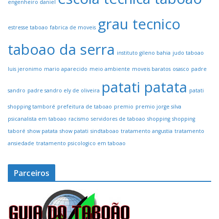
engenheiro daniel
grau tecnico
estresse taboao
fabrica de moveis
taboao da serra
instituto gileno bahia
judo taboao
luis jeronimo
mario aparecido
meio ambiente
moveis baratos
osasco
padre
patati patata
sandro
padre sandro ely de oliveira
patati
shopping tamboré
prefeitura de taboao
premio
premio jorge silva
psicanalista em taboao
racismo
servidores de taboao
shopping
shopping
taboré
show patata
show patati
sindtaboao
tratamento angustia
tratamento
ansiedade
tratamento psicologico em taboao
Parceiros