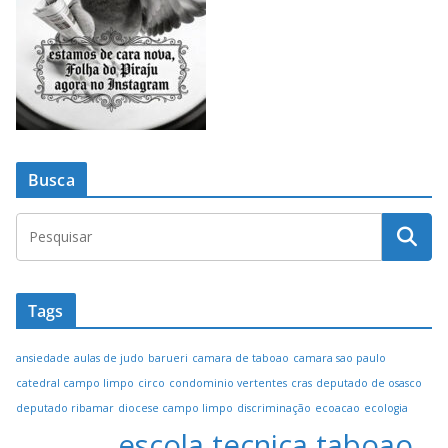
Busca
Tags
ansiedade
aulas de judo
barueri
camara de taboao
camara sao paulo
catedral campo limpo
circo
condominio vertentes
cras
deputado de osasco
deputado ribamar
diocese campo limpo
discriminação
ecoacao
ecologia
escola tecnica taboao