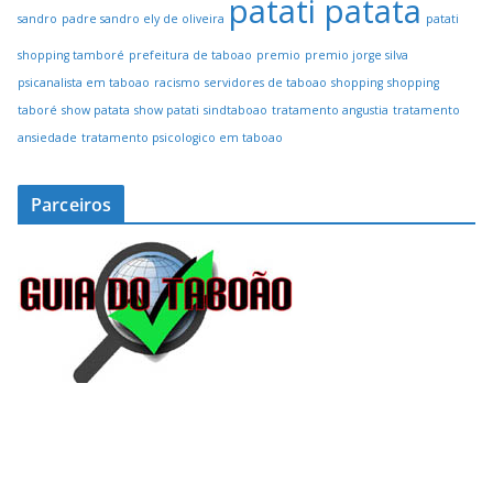
patati patata
sandro
padre sandro ely de oliveira
patati
shopping tamboré
prefeitura de taboao
premio
premio jorge silva
psicanalista em taboao
racismo
servidores de taboao
shopping
shopping
taboré
show patata
show patati
sindtaboao
tratamento angustia
tratamento
ansiedade
tratamento psicologico em taboao
Parceiros