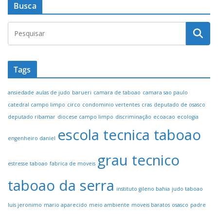
Busca
Tags
ansiedade
aulas de judo
barueri
camara de taboao
camara sao paulo
catedral campo limpo
circo
condominio vertentes
cras
deputado de osasco
deputado ribamar
diocese campo limpo
discriminação
ecoacao
ecologia
escola tecnica taboao
engenheiro daniel
grau tecnico
estresse taboao
fabrica de moveis
taboao da serra
instituto gileno bahia
judo taboao
luis jeronimo
mario aparecido
meio ambiente
moveis baratos
osasco
padre