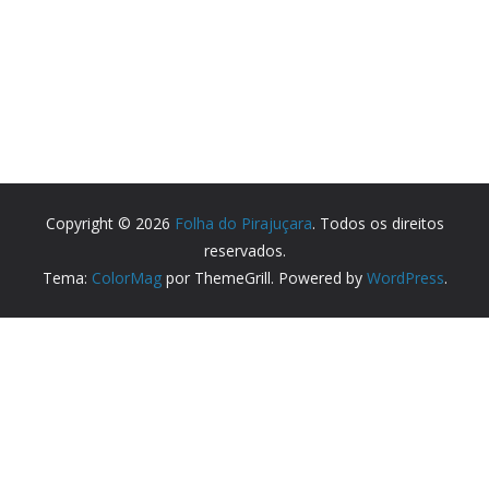
Copyright © 2026
Folha do Pirajuçara
. Todos os direitos
reservados.
Tema:
ColorMag
por ThemeGrill. Powered by
WordPress
.
Partner Websites
Lyceu Escola de Dança
Medicentro Poliambulatorio
Parceiros e sites recomendados.