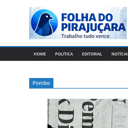
Pular
para
o
conteúdo
HOME
POLÍTICA
EDITORIAL
NOTÍCIA
Pombo