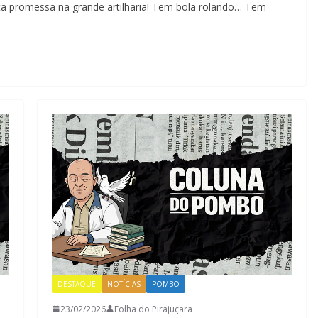
 promessa na grande artilharia! Tem bola rolando… Tem
DESTAQUE
NOTÍCIAS
POMBO
23/02/2026
Folha do Pirajuçara