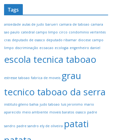
Tags
ansiedade
aulas de judo
barueri
camara de taboao
camara
sao paulo
catedral campo limpo
circo
condominio vertentes
cras
deputado de osasco
deputado ribamar
diocese campo
limpo
discriminação
ecoacao
ecologia
engenheiro daniel
escola tecnica taboao
grau
estresse taboao
fabrica de moveis
tecnico taboao da serra
instituto gileno bahia
judo taboao
luis jeronimo
mario
aparecido
meio ambiente
moveis baratos
osasco
padre
patati
sandro
padre sandro ely de oliveira