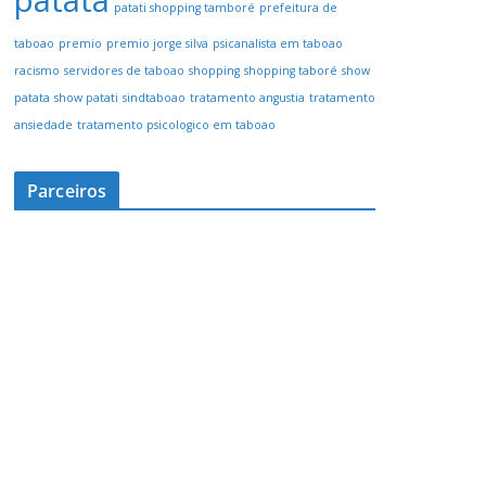
patata
patati shopping tamboré
prefeitura de
taboao
premio
premio jorge silva
psicanalista em taboao
racismo
servidores de taboao
shopping
shopping taboré
show
patata
show patati
sindtaboao
tratamento angustia
tratamento
ansiedade
tratamento psicologico em taboao
Parceiros